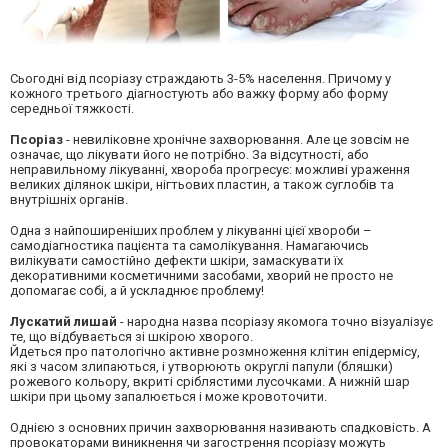
Сьогодні від псоріазу страждають 3-5% населення. Причому у
кожного третього діагностують або важку форму або форму
середньої тяжкості.
Псоріаз
- невиліковне хронічне захворювання. Але це зовсім не
означає, що лікувати його не потрібно. За відсутності, або
неправильному лікуванні, хвороба прогресує: можливі ураження
великих ділянок шкіри, нігтьових пластин, а також суглобів та
внутрішніх органів.
Одна з найпоширеніших проблем у лікуванні цієї хвороби –
самодіагностика пацієнта та самолікування. Намагаючись
вилікувати самостійно дефекти шкіри, замаскувати їх
декоративними косметичними засобами, хворий не просто не
допомагає собі, а й ускладнює проблему!
Лускатий лишай
- народна назва псоріазу якомога точно візуалізує
те, що відбувається зі шкірою хворого.
Йдеться про патологічно активне розмноження клітин епідермісу,
які з часом злипаються, і утворюють округлі папули (бляшки)
рожевого кольору, вкриті сріблястими лусочками. А нижній шар
шкіри при цьому запалюється і може кровоточити.
Однією з основних причин захворювання називають спадковість. А
провокаторами виникнення чи загострення псоріазу можуть