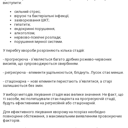
виступити:
сильний стрес;
вірусні та бактеріальні інфекції;
захворювання ШКТ;
гепатити;
ендокринні порушення;
алкоголізм;
нервово-психічні розлади;
порушення імунної системи.
У перебігу хвороби розрізняють кілька стадій:
- прогресуюча - з'являється багато дрібних рожево-червоних
висипів, що супроводжуються свербінням.
- регресуюча - елементи ущільнюються, бліднуть. Лусок стає менше.
- стаціонарна – нові елементи перестають з'являтися, а старі
залишаються без змін.
У виборі методів лікування стадія має велике значення. Не факт, що
ті засоби, які полегшували стан пацієнта на прогресуючій стадії,
будуть ефективними на регресійній або стаціонарній.
Для ефективного лікування хворому на псоріаз необхідно
повноцінне обстеження, з максимальним виявленням провокуючих
факторів.