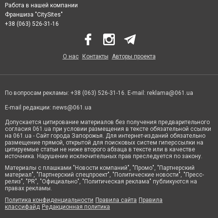
Работа в нашей компании
Франшиза "CitySites"
+38 (063) 526-31-16
О нас
Контакты
Авторы проекта
По вопросам рекламы: +38 (063) 526-31-16. E-mail:
reklama@061.ua
E-mail редакции:
news@061.ua
Допускается цитирование материалов без получения предварительного
согласия 061.ua при условии размещения в тексте обязательной ссылки
на 061.ua - Сайт города Запорожья. Для интернет-изданий обязательно
размещение прямой, открытой для поисковых систем гиперссылки на
цитируемые статьи не ниже второго абзаца в тексте или в качестве
источника. Нарушение исключительных прав преследуется по закону.
Материалы с плашками "Новости компаний", "Промо", "Партнерский
материал", "Партнерский спецпроект", "Политические новости", "Пресс-
релиз", "PR", "Официально", "Политическая реклама" публикуются на
правах рекламы.
Политика конфиденциальности
Правила сайта
Правила
классифайд
Редакционная политика