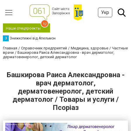
Укр
12
Наши спецпроекты
З
Знижкотижні від Апельмон
Главная
Справочник предприятий
Медицина, здоровье
Частные
врачи
Башкирова Раиса Александровна - врач дерматолог,
дерматовенеролог, детский дерматолог
Башкирова Раиса Александровна -
врач дерматолог,
дерматовенеролог, детский
дерматолог / Товары и услуги /
Псоріаз